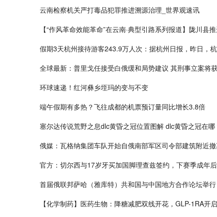
云南检察机关严打毒品犯罪推进溯源治理_世界观速讯
【“作风革命效能革命”在云南·典型引路系列报道】陇川县
假期3天杭州接待游客243.9万人次：据杭州日报，昨日
全球最新：普里戈任接受白俄缓和局势建议 其刑事立案将
环球速递！红河彝乡垤玛的变与不变
端午假期有多热？飞往成都的机票预订量同比增长3.8倍
塞尔达传说荒野之息dlc黄昏之冠位置图解 dlc黄昏之冠在哪
俄媒：瓦格纳集团车队开始自俄南部军区司令部建筑附近撤
官方：切尔西与17岁牙买加国脚理查兹签约，下赛季成年后
首届俄联邦萨哈（雅库特）共和国与中国地方合作论坛举行
【化学制药】医药生物：降糖减肥双线开花，GLP-1RA开