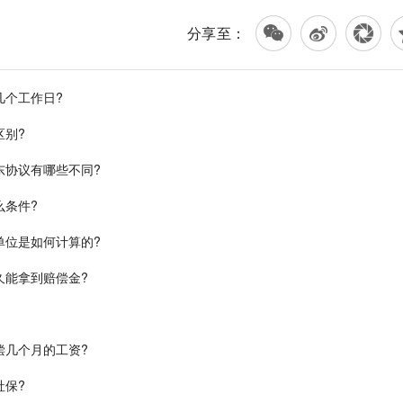
分享至：
几个工作日?
区别?
东协议有哪些不同?
么条件?
单位是如何计算的?
久能拿到赔偿金?
偿几个月的工资?
社保?