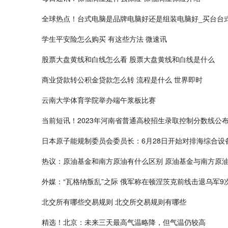
全球热点！台式电脑是品牌电脑好还是组装电脑好_买台台
学生平安险怎么购买 有这些方法 微速讯
股票大盘黄线和白线怎么看 股票大盘黄线和白线是什么
商业贷款转公积金贷款怎么转 流程是什么 世界即时
云南大学体育学院举办端午浆板比赛
当前短讯！2023年河南省普通高校招生录取控制分数线公
日本原子能规制委员会委员长：6月28日开始对排海综合设
热议：原油基金和南方原油有什么区别 原油基金与南方原
外媒：“瓦格纳叛乱”之际 俄军称在顿涅茨克前线击退乌军9
北交所有哪些交易规则 北交所交易规则有哪些
精选！北京：未来三天最高气温略降，但气温仍较高