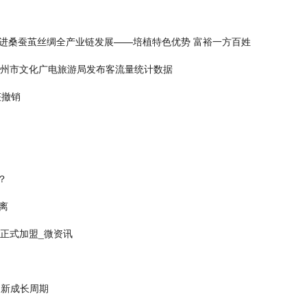
推进桑蚕茧丝绸全产业链发展——培植特色优势 富裕一方百姓
，杭州市文化广电旅游局发布客流量统计数据
获撤销
？
离
正式加盟_微资讯
启新成长周期