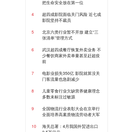
把生命安全放在第一位
4
超四成影院面临关门风险 近七成
影院坚持不裁员
5
北京六类行业暂不开放 建立“三
张清单”管理方式
6
武汉超四成餐厅恢复外卖业务 不
少餐饮商家外卖单量甚至赶超疫
前
7
电影业损失350亿 影院就算没关
门客流量也急剧减少
8
儿童零食行业欠缺营养健康理念
多数未标注过敏源
9
全国物流行业表彰大会在京举行
全面培养高素质物流劳动者大军
10
海关总署：4月我国外贸进出口