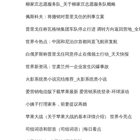
柳家庄志愿服务队_关于柳家庄志愿服务队概略
佩斯科夫：将撤销对普里戈任的刑事立案
普里戈任称瓦格纳集团车队停止行进 调转方向返回营地_全
世界今热点：中国和尼泊尔首都间直飞航班复航
白俄罗斯称普里戈任同意停止在俄领土行动_天天快报
世界新资讯：甘肃兰州一企业发生闪爆事故
火影系统类小说完结推荐_火影系统类小说
爱营销电信版下载苹果最新 爱营销系统登录-环球滚动
小姨子打理家务，前妻提议再婚
苹果大战（关于苹果大战的基本详情介绍） 世界今亮点
司组词语和部首（司组词语）|每日看点