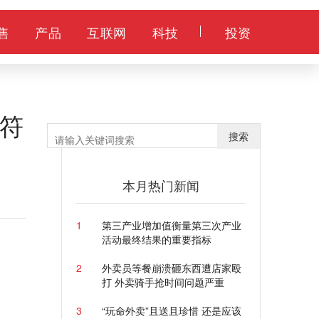
售
产品
互联网
科技
投资
符
搜索
本月热门新闻
1
第三产业增加值衡量第三次产业
活动最终结果的重要指标
2
外卖员等餐崩溃砸东西遭店家殴
打 外卖骑手抢时间问题严重
3
“玩命外卖”且送且珍惜 还是应该