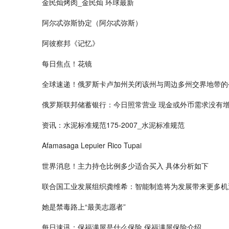
金民灿烤肉_金民灿 环球最新
阿尔忒弥斯协定（阿尔忒弥斯）
阿彼察邦《记忆》
每日焦点！花镜
全球速递！俄罗斯卡卢加州关闭该州与周边多州交界地带的
俄罗斯联邦储蓄银行：今日照常营业 现金或外币需求没有
资讯：水泥标准规范175-2007_水泥标准规范
Afamasaga Lepuier Rico Tupai
世界消息！主力持仓比例多少适合买入 具体分析如下
联合国工业发展组织龚维希：智能制造将为发展带来更多机
她是禁毒路上“最美志愿者”
每日速讯：保福满屋是什么保险 保福满屋保险介绍