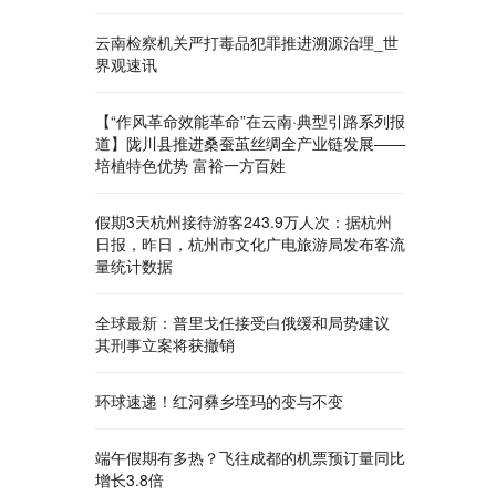
云南检察机关严打毒品犯罪推进溯源治理_世
界观速讯
【“作风革命效能革命”在云南·典型引路系列报
道】陇川县推进桑蚕茧丝绸全产业链发展——
培植特色优势 富裕一方百姓
假期3天杭州接待游客243.9万人次：据杭州
日报，昨日，杭州市文化广电旅游局发布客流
量统计数据
全球最新：普里戈任接受白俄缓和局势建议
其刑事立案将获撤销
环球速递！红河彝乡垤玛的变与不变
端午假期有多热？飞往成都的机票预订量同比
增长3.8倍