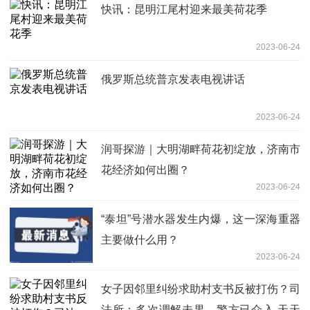
快讯：昆明江尾村迎来最美荷花季
2023-06-24
俄罗斯总统普京发表电视讲话
2023-06-24
润哥探游｜大明湖畔荷花初绽放，济南市
花经济如何出圈？
2023-06-24
“泰坦”号潜水器发生内爆，这一深海重器
主要做什么用？
2023-06-24
女子因邻里纠纷求助村支书反被打伤？司
法所：多次调解未果，警方已介入 天天