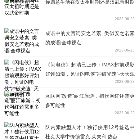
你愿意生活在汉太祖时期还是汉武帝时期
2023-06-23
成语中的文言词安之若素_类似安之若素
的成语|全球视点
2023-06-23
《闪电侠》超清已上传：IMAX超前观影
好评如潮，见证闪电侠“冲破光速”-天天观
2023-06-23
速讯
互联网“改造”丽江旅游，初代网红还需更
多可能性
2023-06-23
队内紧缺型人才！独行侠用12号签选中
杜克大学中锋德雷克-莱夫利|热点