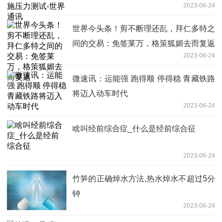
2023-06-24
世界今头条！剪不断理还乱，拜仁多特之
间的交易：免签莱万，格策狐媚去而复返
2023-06-24
微速讯：运能强 跑得顺 停得稳 青藏铁路
将迈入动车时代
2023-06-24
啥叫经前综合症_什么是经前综合征
2023-06-24
竹笋的正确焯水方法,热水焯水不超过5分
钟
2023-06-24