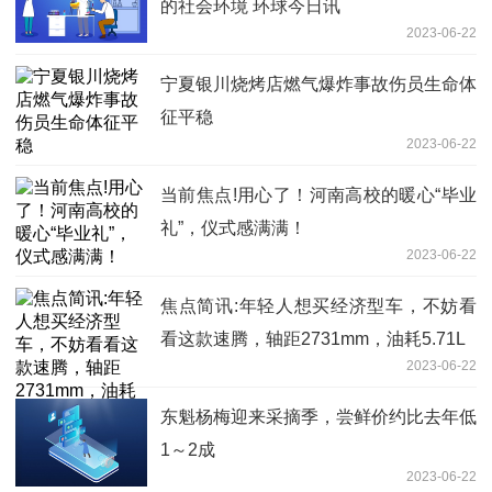
的社会环境 环球今日讯
2023-06-22
宁夏银川烧烤店燃气爆炸事故伤员生命体
征平稳
2023-06-22
当前焦点!用心了！河南高校的暖心“毕业
礼”，仪式感满满！
2023-06-22
焦点简讯:年轻人想买经济型车，不妨看
看这款速腾，轴距2731mm，油耗5.71L
2023-06-22
东魁杨梅迎来采摘季，尝鲜价约比去年低
1～2成
2023-06-22