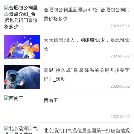
合肥包公祠里面景点介绍_合肥包公祠门
票价格多少
2023-06-22
天天信息:做人，别嫌赚钱少，要比谁命
长
2023-06-22
高温“持久战” 防暑降温的关键几招要牢
记！_滚动
2023-06-22
西南王
2023-06-22
北京汤河口气温位居全国第一打破当地观