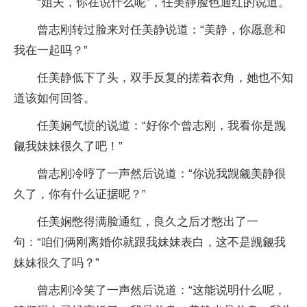
“姐夫，你在说什么呢”，任美静脸色通红的说道。
曾志刚转过脸来对任美静说道：“美静，你愿意和
我在一起吗？”
任美静低下了头，双手反复的搓着衣角，她也不知
道该如何回答。
任美娴气愤的说道：“好你个曾志刚，我看你是觊
觎我妹妹很久了吧！”
曾志刚冷哼了一声然后说道：“你说我觊觎美静很
久了，你有什么证据呢？”
任美娴憋得满脸通红，良久之后才憋出了一
句：“咱们俩刚离婚你就跟我妹妹表白，这不是觊觎我
妹妹很久了吗？”
曾志刚冷笑了一声然后说道：“这能说明什么呢，