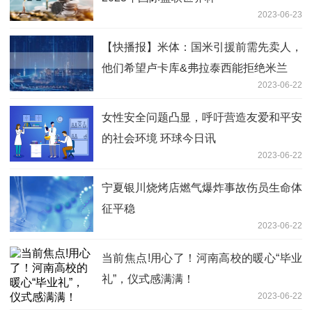
2023-06-23
【快播报】米体：国米引援前需先卖人，
他们希望卢卡库&弗拉泰西能拒绝米兰
2023-06-22
女性安全问题凸显，呼吁营造友爱和平安
的社会环境 环球今日讯
2023-06-22
宁夏银川烧烤店燃气爆炸事故伤员生命体
征平稳
2023-06-22
当前焦点!用心了！河南高校的暖心“毕业
礼”，仪式感满满！
2023-06-22