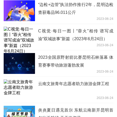
“边检+边管”执法协作推行2年，昆明边检
查获毒品96.011公斤
2023-06-24
C视觉·每日一图丨“蓉火”相传 谱写成
渝“双城故事”新篇（2023年6月24日）
2023-06-24
2023全国原野射箭比赛昆明石林落幕 体
育赛事带动旅游蓬勃发展
2023-06-24
云南文旅青年志愿者助力旅游金牌工程
2023-06-24
炎炎夏日遇见首尔 东航云南新开昆明首