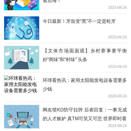
看后悔！
2023-06-24
今日最新！牙齿变“黑”不一定是蛀牙
2023-06-24
【文体市场面面观】乡村赛事要平衡
好“商味”和“村味” 头条
2023-06-24
环球看热讯：家用太阳能发电设备需要多
少钱
2023-06-24
网友喷KD防守拉胯 后者回复：一事无成
的人才嫉妒 真TM可笑又可悲 世界即时看
2023-06-24