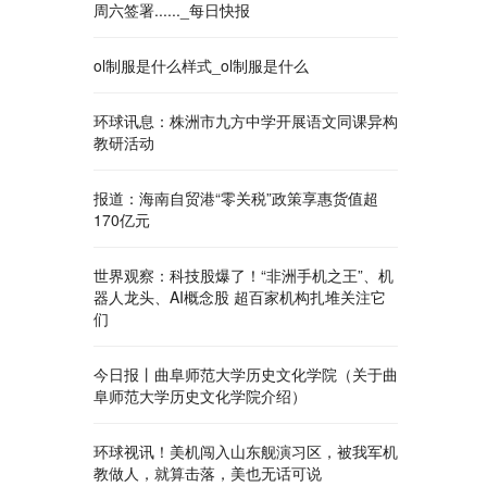
周六签署......_每日快报
ol制服是什么样式_ol制服是什么
环球讯息：株洲市九方中学开展语文同课异构
教研活动
报道：海南自贸港“零关税”政策享惠货值超
170亿元
世界观察：科技股爆了！“非洲手机之王”、机
器人龙头、AI概念股 超百家机构扎堆关注它
们
今日报丨曲阜师范大学历史文化学院（关于曲
阜师范大学历史文化学院介绍）
环球视讯！美机闯入山东舰演习区，被我军机
教做人，就算击落，美也无话可说