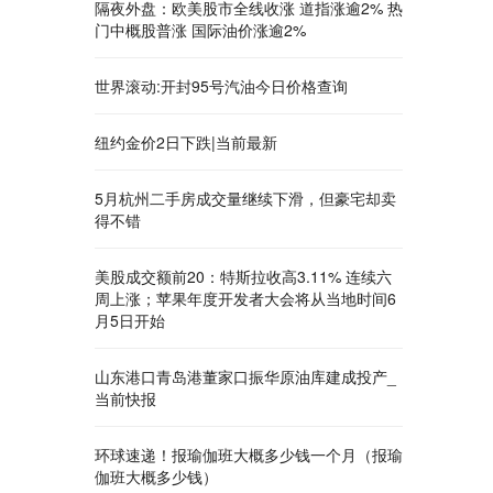
隔夜外盘：欧美股市全线收涨 道指涨逾2% 热
门中概股普涨 国际油价涨逾2%
世界滚动:开封95号汽油今日价格查询
纽约金价2日下跌|当前最新
5月杭州二手房成交量继续下滑，但豪宅却卖
得不错
美股成交额前20：特斯拉收高3.11% 连续六
周上涨；苹果年度开发者大会将从当地时间6
月5日开始
山东港口青岛港董家口振华原油库建成投产_
当前快报
环球速递！报瑜伽班大概多少钱一个月（报瑜
伽班大概多少钱）