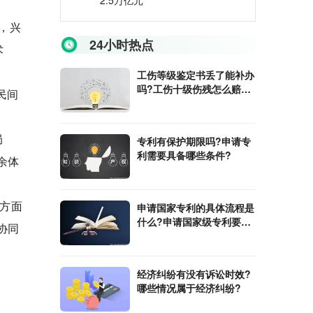
2.5万亿元
，兴
24小时热点
术
工伤等级鉴定书丢了能补办
吗?工伤十级伤残怎么赔
民间
偿?
局
专利有保护期限吗?申请专
利需要具备哪些条件?
余体
方面
申请国家专利的具体流程是
什么?申请国家级专利要交
协同
哪些费用?
经济纠纷有没有诉讼时效?
哪些情况属于经济纠纷?