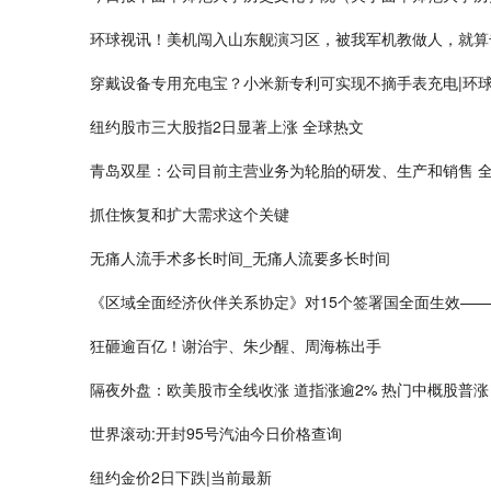
环球视讯！美机闯入山东舰演习区，被我军机教做人，就算
穿戴设备专用充电宝？小米新专利可实现不摘手表充电|环
纽约股市三大股指2日显著上涨 全球热文
青岛双星：公司目前主营业务为轮胎的研发、生产和销售 
抓住恢复和扩大需求这个关键
无痛人流手术多长时间_无痛人流要多长时间
《区域全面经济伙伴关系协定》对15个签署国全面生效——
狂砸逾百亿！谢治宇、朱少醒、周海栋出手
隔夜外盘：欧美股市全线收涨 道指涨逾2% 热门中概股普涨
世界滚动:开封95号汽油今日价格查询
纽约金价2日下跌|当前最新