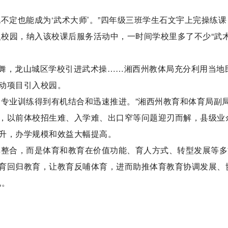
不定也能成为‘武术大师’。”四年级三班学生石文宇上完操练课
入校园，纳入该校课后服务活动中，一时间学校里多了不少“武
舞，龙山城区学校引进武术操……湘西州教体局充分利用当地
动项目引入校园。
和专业训练得到有机结合和迅速推进。”湘西州教育和体育局副
，以前体校招生难、入学难、出口窄等问题迎刃而解，县级业
升，办学规模和效益大幅提高。
单整合，而是体育和教育在价值功能、育人方式、转型发展等多
育回归教育，让教育反哺体育，进而助推体育教育协调发展、
说。