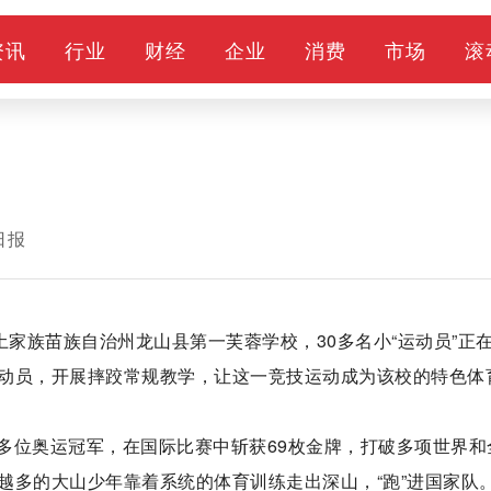
资讯
行业
财经
企业
消费
市场
滚
日报
土家族苗族自治州龙山县第一芙蓉学校，30多名小“运动员”正
动员，开展摔跤常规教学，让这一竞技运动成为该校的特色体
多位奥运冠军，在国际比赛中斩获69枚金牌，打破多项世界和
越多的大山少年靠着系统的体育训练走出深山，“跑”进国家队