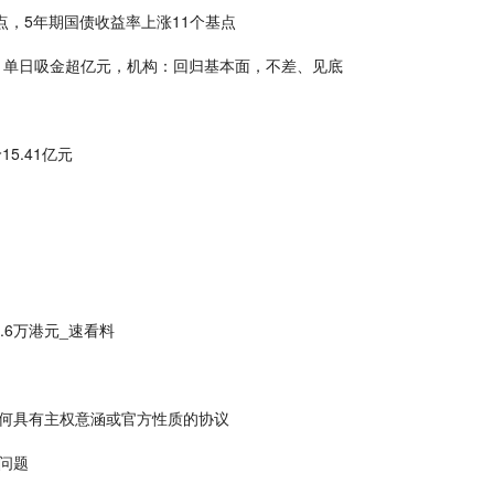
点，5年期国债收益率上涨11个基点
0）单日吸金超亿元，机构：回归基本面，不差、见底
5.41亿元
1.6万港元_速看料
何具有主权意涵或官方性质的协议
问题