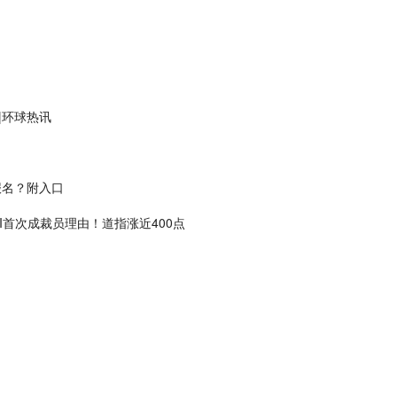
|环球热讯
报名？附入口
I首次成裁员理由！道指涨近400点