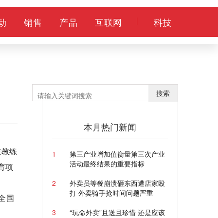
动
销售
产品
互联网
科技
搜索
本月热门新闻
在教练
1
第三产业增加值衡量第三次产业
活动最终结果的重要指标
育项
2
外卖员等餐崩溃砸东西遭店家殴
打 外卖骑手抢时间问题严重
全国
3
“玩命外卖”且送且珍惜 还是应该
。