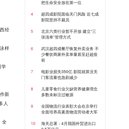
把生命安全放在第一位
4
超四成影院面临关门风险 近七成
影院坚持不裁员
西经
5
北京六类行业暂不开放 建立“三
张清单”管理方式
蝶泳样
6
武汉超四成餐厅恢复外卖业务 不
少餐饮商家外卖单量甚至赶超疫
前
同学
7
电影业损失350亿 影院就算没关
门客流量也急剧减少
8
儿童零食行业欠缺营养健康理念
合作新
多数未标注过敏源
多人
9
全国物流行业表彰大会在京举行
全面培养高素质物流劳动者大军
，全
10
海关总署：4月我国外贸进出口