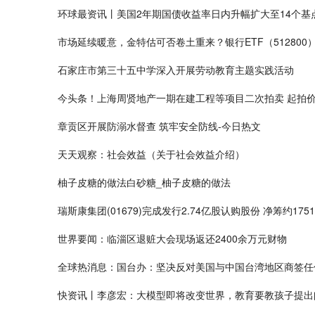
环球最资讯丨美国2年期国债收益率日内升幅扩大至14个基
市场延续暖意，金特估可否卷土重来？银行ETF（51280
石家庄市第三十五中学深入开展劳动教育主题实践活动
今头条！上海周贤地产一期在建工程等项目二次拍卖 起拍价1
章贡区开展防溺水督查 筑牢安全防线-今日热文
天天观察：社会效益（关于社会效益介绍）
柚子皮糖的做法白砂糖_柚子皮糖的做法
瑞斯康集团(01679)完成发行2.74亿股认购股份 净筹约175
世界要闻：临淄区退赃大会现场返还2400余万元财物
全球热消息：国台办：坚决反对美国与中国台湾地区商签任
快资讯丨李彦宏：大模型即将改变世界，教育要教孩子提出