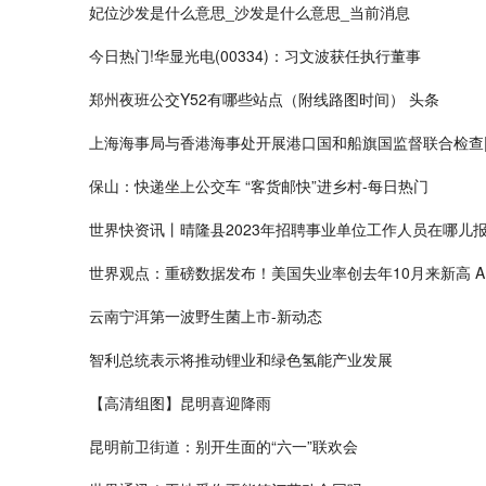
妃位沙发是什么意思_沙发是什么意思_当前消息
今日热门!华显光电(00334)：习文波获任执行董事
郑州夜班公交Y52有哪些站点（附线路图时间） 头条
上海海事局与香港海事处开展港口国和船旗国监督联合检查
保山：快递坐上公交车 “客货邮快”进乡村-每日热门
世界快资讯丨晴隆县2023年招聘事业单位工作人员在哪儿
世界观点：重磅数据发布！美国失业率创去年10月来新高 A
云南宁洱第一波野生菌上市-新动态
智利总统表示将推动锂业和绿色氢能产业发展
【高清组图】昆明喜迎降雨
昆明前卫街道：别开生面的“六一”联欢会