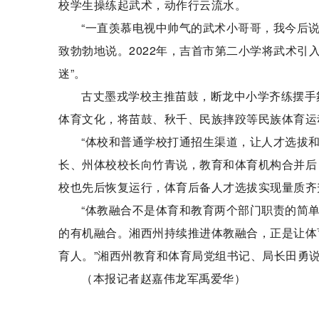
校学生操练起武术，动作行云流水。
“一直羡慕电视中帅气的武术小哥哥，我今后说
致勃勃地说。2022年，吉首市第二小学将武术引
迷”。
古丈墨戎学校主推苗鼓，断龙中小学齐练摆手
体育文化，将苗鼓、秋千、民族摔跤等民族体育运
“体校和普通学校打通招生渠道，让人才选拔
长、州体校校长向竹青说，教育和体育机构合并后
校也先后恢复运行，体育后备人才选拔实现量质齐
“体教融合不是体育和教育两个部门职责的简
的有机融合。湘西州持续推进体教融合，正是让体
育人。”湘西州教育和体育局党组书记、局长田勇
（本报记者赵嘉伟龙军禹爱华）
标签：