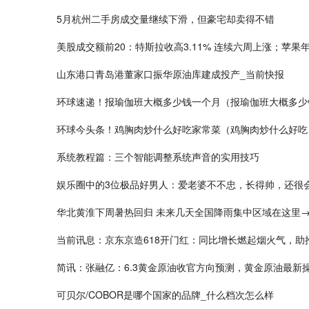
5月杭州二手房成交量继续下滑，但豪宅却卖得不错
美股成交额前20：特斯拉收高3.11% 连续六周上涨；苹
山东港口青岛港董家口振华原油库建成投产_当前快报
环球速递！报瑜伽班大概多少钱一个月（报瑜伽班大概多少
环球今头条！鸡胸肉炒什么好吃家常菜（鸡胸肉炒什么好吃
系统教程篇：三个智能调整系统声音的实用技巧
娱乐圈中的3位极品好男人：爱老婆不不忠，长得帅，还很
华北黄淮下周暑热回归 未来几天全国降雨集中区域在这里→
当前讯息：京东京造618开门红：同比增长燃起烟火气，助
简讯：张融亿：6.3黄金原油收官方向预测，黄金原油最新
可贝尔/COBOR是哪个国家的品牌_什么档次怎么样