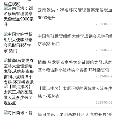
云南景洪：26名移民管理警察无偿献血
9000毫升
2023-06-02
中国常驻世贸组织大使李成钢会见IMF经
济学家-热门
2023-06-02
情商!马龙更衣室将大金链颁给戈登,从约
基奇穆雷到小波特挨个表扬 环球播资讯
2023-06-02
【重点排名】太原正规的医院做人流多少
钱？-观热点
2023-06-02
每日简讯：昆明西林社区大党委开展“爱