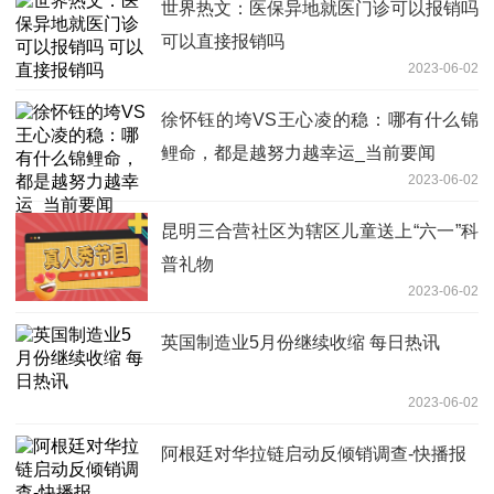
世界热文：医保异地就医门诊可以报销吗
可以直接报销吗
2023-06-02
徐怀钰的垮VS王心凌的稳：哪有什么锦
鲤命，都是越努力越幸运_当前要闻
2023-06-02
昆明三合营社区为辖区儿童送上“六一”科
普礼物
2023-06-02
英国制造业5月份继续收缩 每日热讯
2023-06-02
阿根廷对华拉链启动反倾销调查-快播报