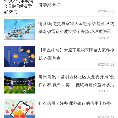
济学家-热门
2023-06-02
情商!马龙更衣室将大金链颁给戈登,从约
基奇穆雷到小波特挨个表扬 环球播资讯
2023-06-02
【重点排名】太原正规的医院做人流多少
钱？-观热点
2023-06-02
每日简讯：昆明西林社区大党委开展“爱
在西林 夏至世博”—低碳再造公益研学活
2023-06-02
动
什么信用卡好办 哪些银行的信用卡好办
2023-06-02