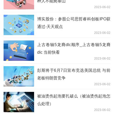
种人不能爬泰山
2023-06-02
博实股份：参股公司思哲睿科创板IPO获
通过-天天观点
2023-06-02
上古卷轴5龙裔dlc顺序_上古卷轴5龙裔
dlc 当前快看
2023-06-02
彭斯将于6月7日宣布竞选美国总统 与前
老板特朗普竞争
2023-06-02
被油烫伤起泡要扎破么（被油烫伤起泡怎
么处理）
2023-06-02