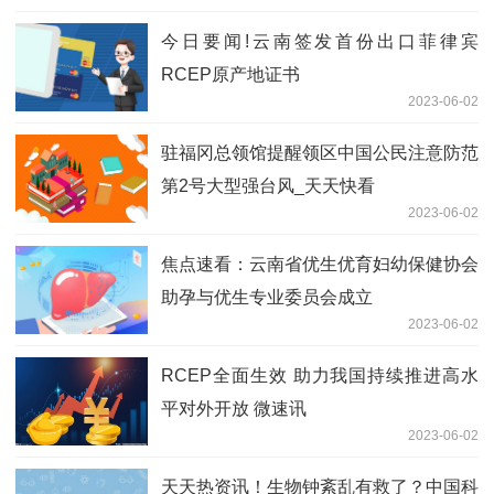
今日要闻!云南签发首份出口菲律宾
RCEP原产地证书
2023-06-02
驻福冈总领馆提醒领区中国公民注意防范
第2号大型强台风_天天快看
2023-06-02
焦点速看：云南省优生优育妇幼保健协会
助孕与优生专业委员会成立
2023-06-02
RCEP全面生效 助力我国持续推进高水
平对外开放 微速讯
2023-06-02
天天热资讯！生物钟紊乱有救了？中国科