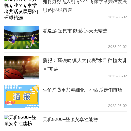
如何办好无人机专业？专家学者共话发展
思路|环球精选
2023-06-02
看巡游 逛集市 献爱心-天天精选
2023-06-02
播报：高铁岭镇人大代表“水果种植大讲
堂”开讲 ​
2023-06-02
生鲜消费更加精细化，小西瓜走俏市场
2023-06-02
天玑9200+登顶安卓性能榜