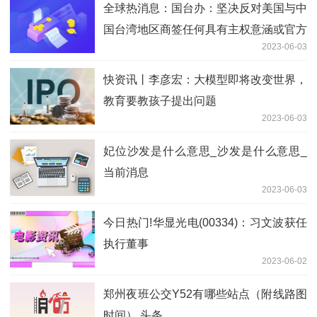
全球热消息：国台办：坚决反对美国与中
国台湾地区商签任何具有主权意涵或官方
2023-06-03
性质的协议
快资讯丨李彦宏：大模型即将改变世界，
教育要教孩子提出问题
2023-06-03
妃位沙发是什么意思_沙发是什么意思_
当前消息
2023-06-03
今日热门!华显光电(00334)：习文波获任
执行董事
2023-06-02
郑州夜班公交Y52有哪些站点（附线路图
时间） 头条