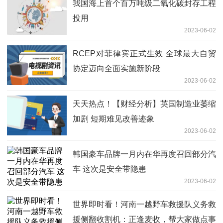
我国海上首个百万吨级二氧化碳封存工程
投用
2023-06-02
RCEP对菲律宾正式生效 全球最大自贸
协定迈向全面实施新阶段
2023-06-02
天天热点！【财经分析】英国制造业萎缩
加剧 短期难见改善迹象
2023-06-02
韩国豪车品牌一月内在华再度召回部分汽
车 这次是安全带隐患
2023-06-02
世界即时看！河南一越野车救援队义务救
援侧翻收割机：正逢麦收，帮大家做点事