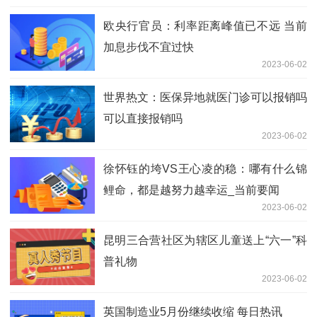
欧央行官员：利率距离峰值已不远 当前
加息步伐不宜过快
2023-06-02
世界热文：医保异地就医门诊可以报销吗
可以直接报销吗
2023-06-02
徐怀钰的垮VS王心凌的稳：哪有什么锦
鲤命，都是越努力越幸运_当前要闻
2023-06-02
昆明三合营社区为辖区儿童送上“六一”科
普礼物
2023-06-02
英国制造业5月份继续收缩 每日热讯