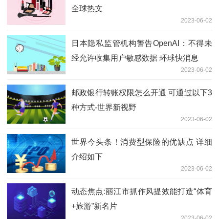
全球热文
2023-06-02
日本隐私监管机构警告OpenAI：不得未
经允许收集用户敏感数据 环球快消息
2023-06-02
邮政银行转账权限怎么开通 可通过以下3
种方式-世界新视野
2023-06-02
世界今头条！消费型保险的优缺点 详细
介绍如下
2023-06-02
动态焦点:丽江市抓作风提效能打造“体育
+旅游”新名片
2023-06-02