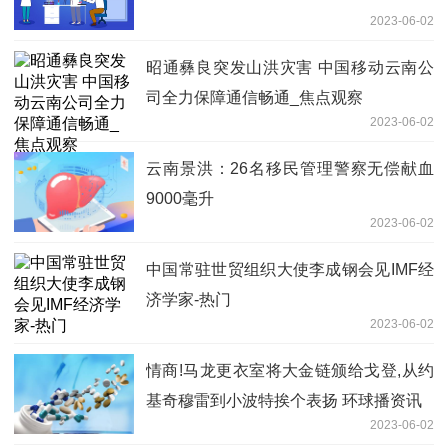
2023-06-02
昭通彝良突发山洪灾害 中国移动云南公
司全力保障通信畅通_焦点观察
2023-06-02
云南景洪：26名移民管理警察无偿献血
9000毫升
2023-06-02
中国常驻世贸组织大使李成钢会见IMF经
济学家-热门
2023-06-02
情商!马龙更衣室将大金链颁给戈登,从约
基奇穆雷到小波特挨个表扬 环球播资讯
2023-06-02