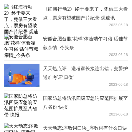
《红海行动2》终于要来了，凭借三大看
点，票房有望破国产片纪录 观速讯
2023-06-18
安徽合肥台胞“花样”体验端午习俗 话佳节
叙亲情_今头条
2023-06-18
天天热点评！送考家长接连出错，交警护
送准考证“归位”
2023-06-18
国家防总将防汛四级应急响应范围扩展至
八省份 快报
2023-06-18
天天动态:序数词口诀_序数词有什么口诀