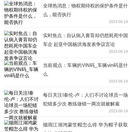
全球热消息：物权期待权的保护条件是什
么，能否执行
2023-06-19
实时焦点：自认病入膏肓却仍想耗死中国
车企 起亚中国杨洪海发表争议言论
2023-06-19
当前观点：车辆的VIN码_车辆vin码是什
么
2023-06-19
每日关注!泰伦-卢：人们不讨论球员一场
犯错多少次 教练做错一两次就被解雇
2023-06-19
烟雨江湖鸿蒙笠帽怎么得 华为帽子获取