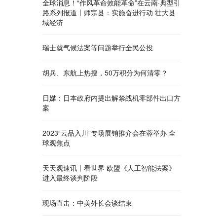
全球消息！“作风革命效能革命”在云南·典型引
路系列报道丨师宗县：实施奋进行动 壮大县
域经济
瑞士就气候法案等问题举行全民公投
胡兵、东航上热搜，50万积分为何清零？
日媒：日本政府内提出解禁战机零部件出口方
案
2023“云品入川”专场展销推介会在蓉举办 全
球观焦点
天天观速讯丨看世界 欧盟《人工智能法案》
进入最终谈判阶段
现场直击：中美外长会谈结束