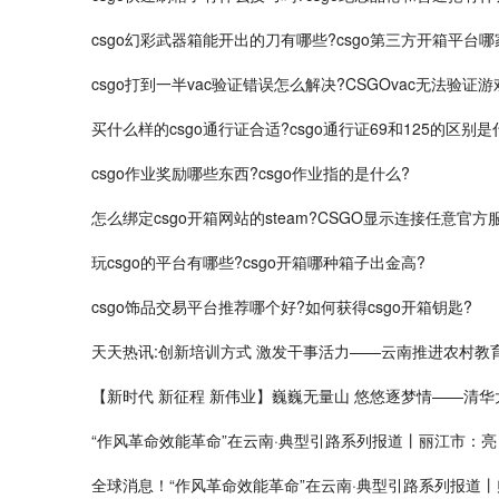
csgo幻彩武器箱能开出的刀有哪些?csgo第三方开箱平台哪
csgo打到一半vac验证错误怎么解决?CSGOvac无法验
买什么样的csgo通行证合适?csgo通行证69和125的区别是
csgo作业奖励哪些东西?csgo作业指的是什么?
怎么绑定csgo开箱网站的steam?CSGO显示连接任意官
玩csgo的平台有哪些?csgo开箱哪种箱子出金高?
csgo饰品交易平台推荐哪个好?如何获得csgo开箱钥匙?
天天热讯:创新培训方式 激发干事活力——云南推进农村教
【新时代 新征程 新伟业】巍巍无量山 悠悠逐梦情——清华
“作风革命效能革命”在云南·典型引路系列报道丨丽江市：亮
全球消息！“作风革命效能革命”在云南·典型引路系列报道