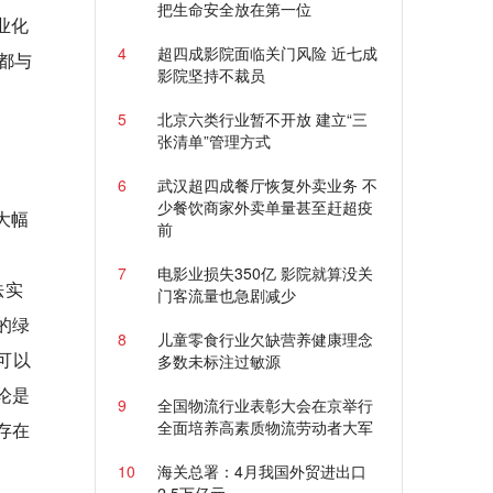
把生命安全放在第一位
业化
4
超四成影院面临关门风险 近七成
都与
影院坚持不裁员
5
北京六类行业暂不开放 建立“三
张清单”管理方式
6
武汉超四成餐厅恢复外卖业务 不
少餐饮商家外卖单量甚至赶超疫
大幅
前
7
电影业损失350亿 影院就算没关
法实
门客流量也急剧减少
的绿
8
儿童零食行业欠缺营养健康理念
可以
多数未标注过敏源
论是
9
全国物流行业表彰大会在京举行
全面培养高素质物流劳动者大军
存在
10
海关总署：4月我国外贸进出口