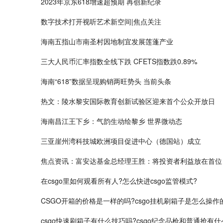
2023年京东618增速超预期 再创新纪录
数字技术打开视听艺术新空间|焦点关注
海南五指山市南圣村因地制宜发展莲蓬产业
三大人民币汇率指数全线下跌 CFETS指数跌0.89%
海南“618”数据呈现购销两旺势头 当前头条
热文：陵水黎安国际教育创新试验区迎来首个公众开放日
海南昌江王下乡：气韵生动绘黎乡 世界微动态
三亚崖州湾科技城欧洲项目促进中心（德国站）成立
焦点资讯：富安达基金总经理王胜：将投资者利益放在首位
在csgo里如何观看所有人?怎么快进csgo监管模式?
CSGO开箱的价格是一样的吗?csgo挂机刷箱子是怎么操作
csgo快速刷箱子有什么技巧吗?csgo纪念品枪和普通抢有什