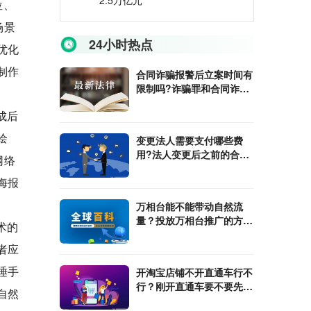
2.5万亿元
位、
场景
24小时热点
优化
制作
合同诈骗报警后立案时间有
限制吗?诈骗罪和合同诈骗
罪有什么不同?
成后
绘
变更法人需要支付哪些费
用?法人变更后之前的合同
网络
还有效吗?
海报
万相台能不能带动自然流
量？投放万相台推广的方式
术的
是什么？
者应
唾手
开淘宝店铺不开直通车行不
行？刚开直通车要不要先出
自然
高价?