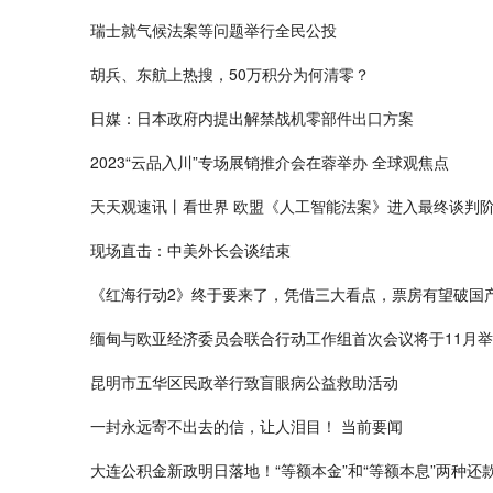
瑞士就气候法案等问题举行全民公投
胡兵、东航上热搜，50万积分为何清零？
日媒：日本政府内提出解禁战机零部件出口方案
2023“云品入川”专场展销推介会在蓉举办 全球观焦点
天天观速讯丨看世界 欧盟《人工智能法案》进入最终谈判
现场直击：中美外长会谈结束
《红海行动2》终于要来了，凭借三大看点，票房有望破国产
缅甸与欧亚经济委员会联合行动工作组首次会议将于11月
昆明市五华区民政举行致盲眼病公益救助活动
一封永远寄不出去的信，让人泪目！ 当前要闻
大连公积金新政明日落地！“等额本金”和“等额本息”两种还