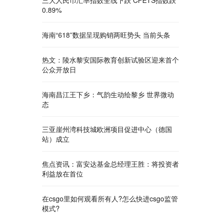
三大人民币汇率指数全线下跌 CFETS指数跌
0.89%
海南“618”数据呈现购销两旺势头 当前头条
热文：陵水黎安国际教育创新试验区迎来首个
公众开放日
海南昌江王下乡：气韵生动绘黎乡 世界微动
态
三亚崖州湾科技城欧洲项目促进中心（德国
站）成立
焦点资讯：富安达基金总经理王胜：将投资者
利益放在首位
在csgo里如何观看所有人?怎么快进csgo监管
模式?