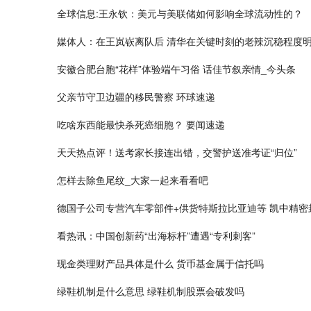
全球信息:王永钦：美元与美联储如何影响全球流动性的？
媒体人：在王岚嵚离队后 清华在关键时刻的老辣沉稳程度
安徽合肥台胞“花样”体验端午习俗 话佳节叙亲情_今头条
父亲节守卫边疆的移民警察 环球速递
吃啥东西能最快杀死癌细胞？ 要闻速递
天天热点评！送考家长接连出错，交警护送准考证“归位”
怎样去除鱼尾纹_大家一起来看看吧
德国子公司专营汽车零部件+供货特斯拉比亚迪等 凯中精密
看热讯：中国创新药“出海标杆”遭遇“专利刺客”
现金类理财产品具体是什么 货币基金属于信托吗
绿鞋机制是什么意思 绿鞋机制股票会破发吗