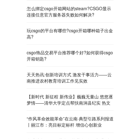
怎么绑定csgo开箱网站的steam?CSGO显示
连接任意官方服务器失败如何解决?
玩csgo的平台有哪些?csgo开箱哪种箱子出金
高?
csgo饰品交易平台推荐哪个好?如何获得csgo
开箱钥匙?
天天热讯:创新培训方式 激发干事活力——云
南推进农村教育培训工作见实效
【新时代 新征程 新伟业】巍巍无量山 悠悠逐
梦情——清华大学定点帮扶南涧县纪实 热文
“作风革命效能革命”在云南·典型引路系列报道
丨丽江市：亮目标定标杆 增信心创新业