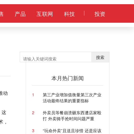
售
产品
互联网
科技
投资
搜索
本月热门新闻
推动
1
第三产业增加值衡量第三次产业
活动最终结果的重要指标
，这
2
外卖员等餐崩溃砸东西遭店家殴
打 外卖骑手抢时间问题严重
术，
3
“玩命外卖”且送且珍惜 还是应该