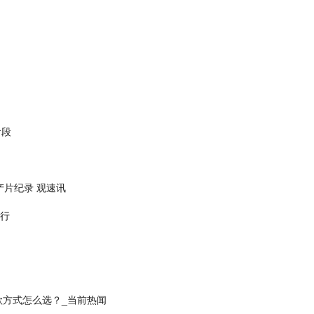
阶段
片纪录 观速讯
举行
款方式怎么选？_当前热闻