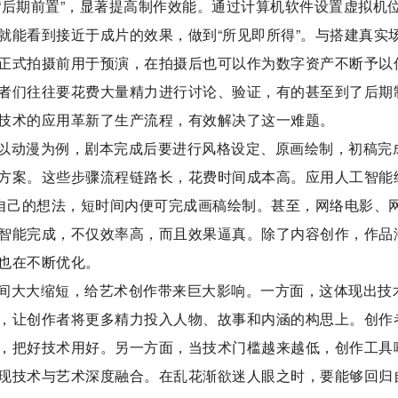
“后期前置”，显著提高制作效能。通过计算机软件设置虚拟机
就能看到接近于成片的效果，做到“所见即所得”。与搭建真实
正式拍摄前用于预演，在拍摄后也可以作为数字资产不断予以
者们往往要花费大量精力进行讨论、验证，有的甚至到了后期
技术的应用革新了生产流程，有效解决了这一难题。
以动漫为例，剧本完成后要进行风格设定、原画绘制，初稿完
方案。这些步骤流程链路长，花费时间成本高。应用人工智能
能自己的想法，短时间内便可完成画稿绘制。甚至，网络电影、
智能完成，不仅效率高，而且效果逼真。除了内容创作，作品
也在不断优化。
间大大缩短，给艺术创作带来巨大影响。一方面，这体现出技
，让创作者将更多精力投入人物、故事和内涵的构思上。创作
，把好技术用好。另一方面，当技术门槛越来越低，创作工具
现技术与艺术深度融合。在乱花渐欲迷人眼之时，要能够回归