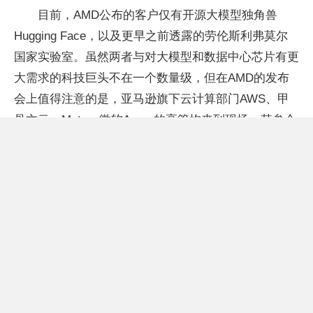
目前，AMD公布的客户仅有开源大模型独角兽
Hugging Face，以及更早之前透露的劳伦斯利弗莫尔
国家实验室。虽然两者与对大模型和数据中心芯片有更
大需求的科技巨头不在一个数量级，但在AMD的发布
会上值得注意的是，亚马逊旗下云计算部门AWS、甲
骨文云、Meta、微软Azure的高管均来到现场。其参会
动机一定程度上不言而明。
此后，由于传出亚马逊正在考虑使用MI300人工智
能芯片，AMD股价随即上涨约1%。Insider Intelligence
分析师Jacob Bourne表示：“亚马逊正在考虑AMD的
MI300，这一事实表明科技公司有意使其AI开发硬件多
样化，这可能会为其他芯片制造商创造新的机会。”
美国科技类评论家Billy Duberstein也指出，潜在客
户对MI300非常感兴趣，正在强烈要求寻找英伟达的替