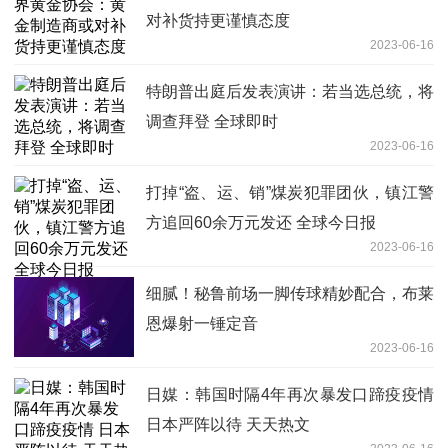
对补货持更谨慎态度
2023-06-16
特朗普出庭后发表演讲：若当选总统，将
调查拜登 全球即时
2023-06-16
打掉“盗、运、销”煤炭犯罪团伙，镇江警
方追回60余万元发还 全球今日报
2023-06-16
细腻！秘鲁前场一脚传球精妙配合，布莱
恩爆射一锤定音
2023-06-16
日媒：韩国时隔4年再次暴发口蹄疫疫情
日本严阵以待 天天热文