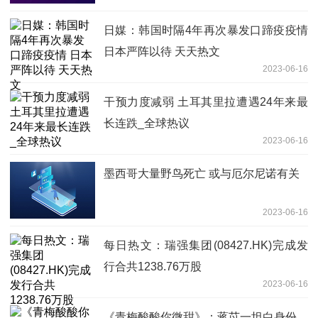
日媒：韩国时隔4年再次暴发口蹄疫疫情
日本严阵以待 天天热文
2023-06-16
干预力度减弱 土耳其里拉遭遇24年来最
长连跌_全球热议
2023-06-16
墨西哥大量野鸟死亡 或与厄尔尼诺有关
2023-06-16
每日热文：瑞强集团(08427.HK)完成发
行合共1238.76万股
2023-06-16
《青梅酸酸你微甜》：蒋苡一坦白身份，