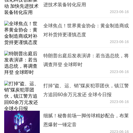
进技术装备转化应用
2023-06-16
全球焦点！世界黄金协会：黄金制造商或
对补货持更谨慎态度
2023-06-16
特朗普出庭后发表演讲：若当选总统，将
调查拜登 全球即时
2023-06-16
打掉“盗、运、销”煤炭犯罪团伙，镇江警
方追回60余万元发还 全球今日报
2023-06-16
细腻！秘鲁前场一脚传球精妙配合，布莱
恩爆射一锤定音
2023-06-16