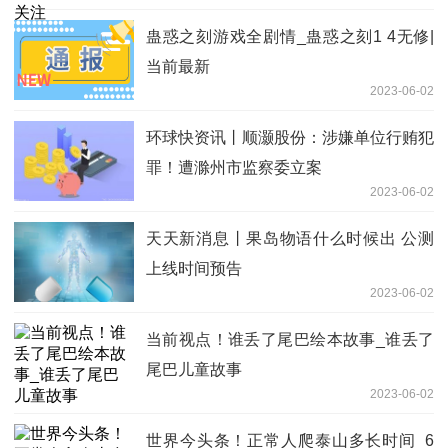
蛊惑之刻游戏全剧情_蛊惑之刻1 4无修|
当前最新
2023-06-02
环球快资讯丨顺灏股份：涉嫌单位行贿犯
罪！遭滁州市监察委立案
2023-06-02
天天新消息丨果岛物语什么时候出 公测
上线时间预告
2023-06-02
当前视点！谁丢了尾巴绘本故事_谁丢了
尾巴儿童故事
2023-06-02
世界今头条！正常人爬泰山多长时间_6