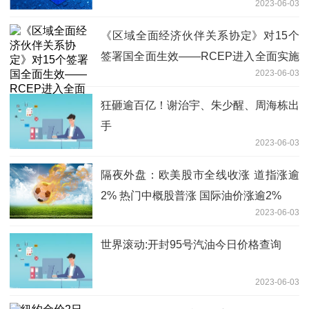
2023-06-03
《区域全面经济伙伴关系协定》对15个
签署国全面生效——RCEP进入全面实施
2023-06-03
新阶段
狂砸逾百亿！谢治宇、朱少醒、周海栋出
手
2023-06-03
隔夜外盘：欧美股市全线收涨 道指涨逾
2% 热门中概股普涨 国际油价涨逾2%
2023-06-03
世界滚动:开封95号汽油今日价格查询
2023-06-03