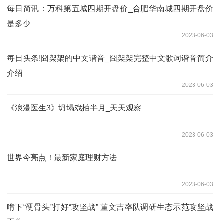
每日简讯：万科第五城四期开盘价_合肥华南城四期开盘价
是多少
2023-06-03
每日头条!囧架架的中文谐音_囧架架完整中文歌词谐音简介
介绍
2023-06-03
《浪漫医生3》坍塌戏拍半月_天天观察
2023-06-03
世界今亮点！最新家庭理财方法
2023-06-03
啃下“硬骨头”打好“攻坚战” 董文吉率队调研生态示范攻坚战