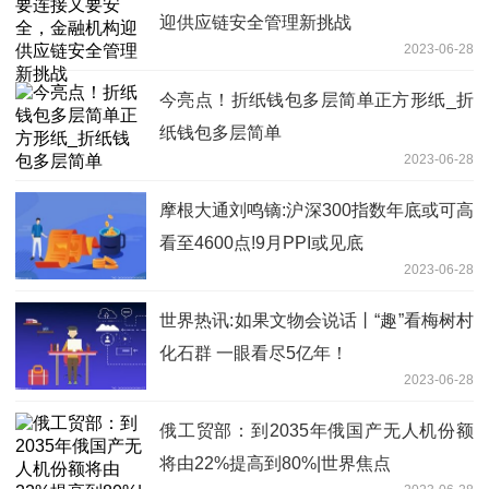
迎供应链安全管理新挑战
2023-06-28
今亮点！折纸钱包多层简单正方形纸_折
纸钱包多层简单
2023-06-28
摩根大通刘鸣镝:沪深300指数年底或可高
看至4600点!9月PPI或见底
2023-06-28
世界热讯:如果文物会说话丨“趣”看梅树村
化石群 一眼看尽5亿年！
2023-06-28
俄工贸部：到2035年俄国产无人机份额
将由22%提高到80%|世界焦点