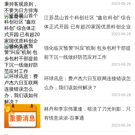
2023-06-28
背书
江苏昆山首个科创社区 “鑫欣科创” 综合
体正式开园 已有超20家国优质科创企业
2023-06-28
签约入驻
强化临灾预警“叫应”机制 包乡包村干部提
前下沉一线做好防范应对工作
2023-06-28
环球讯息：费卢杰六日互联网连接错误怎
么办，我们该如何解决？
2023-06-28
林丹和李宗伟重逢，暗淡了刀光剑影，只
有情意浓浓-百事通
2023-06-28