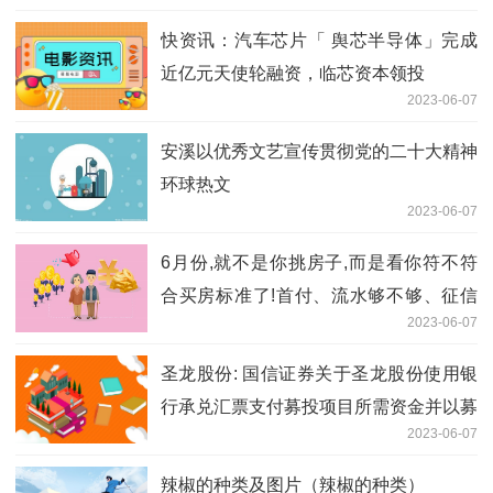
快资讯：汽车芯片「 舆芯半导体」完成
近亿元天使轮融资，临芯资本领投
2023-06-07
安溪以优秀文艺宣传贯彻党的二十大精神
环球热文
2023-06-07
6月份,就不是你挑房子,而是看你符不符
合买房标准了!首付、流水够不够、征信
2023-06-07
行不行……还得看能不能抢到房。站着不
动,永远是观众!
圣龙股份: 国信证券关于圣龙股份使用银
行承兑汇票支付募投项目所需资金并以募
2023-06-07
集资金等额置换的核查意见
辣椒的种类及图片（辣椒的种类）