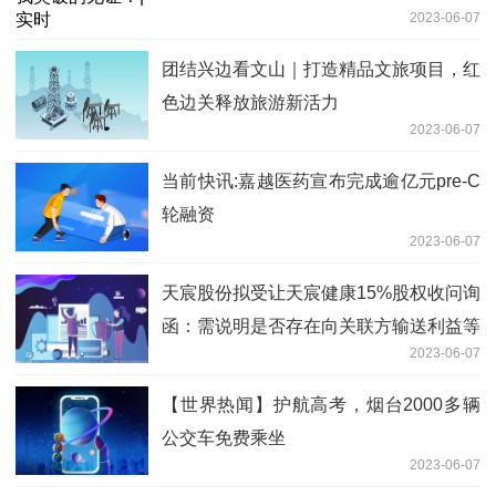
2023-06-07
团结兴边看文山｜打造精品文旅项目，红
色边关释放旅游新活力
2023-06-07
当前快讯:嘉越医药宣布完成逾亿元pre-C
轮融资
2023-06-07
天宸股份拟受让天宸健康15%股权收问询
函：需说明是否存在向关联方输送利益等
2023-06-07
情形
【世界热闻】护航高考，烟台2000多辆
公交车免费乘坐
2023-06-07