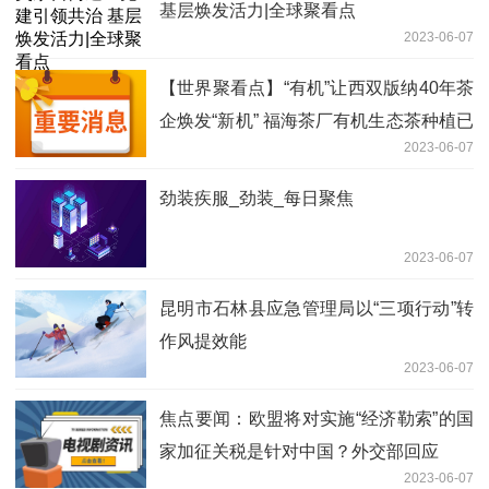
基层焕发活力|全球聚看点
2023-06-07
【世界聚看点】“有机”让西双版纳40年茶
企焕发“新机” 福海茶厂有机生态茶种植已
2023-06-07
超5000亩
劲装疾服_劲装_每日聚焦
2023-06-07
昆明市石林县应急管理局以“三项行动”转
作风提效能
2023-06-07
焦点要闻：欧盟将对实施“经济勒索”的国
家加征关税是针对中国？外交部回应
2023-06-07