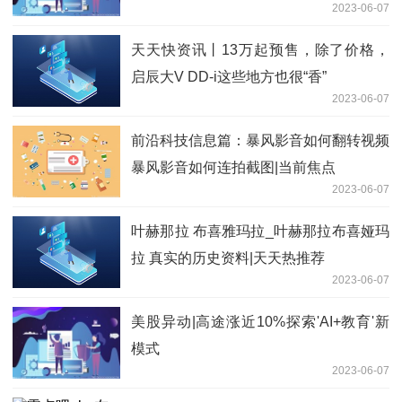
2023-06-07
天天快资讯丨13万起预售，除了价格，
启辰大V DD-i这些地方也很“香”
2023-06-07
前沿科技信息篇：暴风影音如何翻转视频
暴风影音如何连拍截图|当前焦点
2023-06-07
叶赫那拉 布喜雅玛拉_叶赫那拉布喜娅玛
拉 真实的历史资料|天天热推荐
2023-06-07
美股异动|高途涨近10%探索'AI+教育'新
模式
2023-06-07