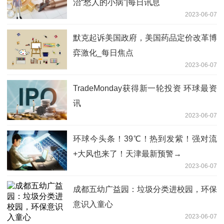
治“愁人的小病”|每日讯息
2023-06-07
默克起诉美国政府，美国药品定价改革博
弈激化_每日焦点
2023-06-07
TradeMonday获得新一轮投资 环球最资
讯
2023-06-07
环球今头条！39℃！热到发紫！强对流
+大风也来了！天津最新预警→
2023-06-07
成都五幼广益园：垃圾分类进校园，环保
意识入童心
2023-06-07