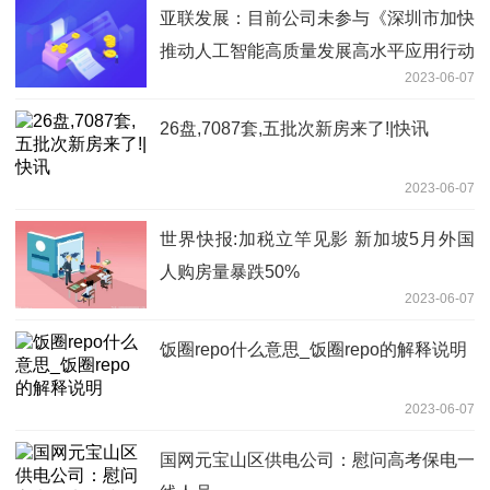
亚联发展：目前公司未参与《深圳市加快
推动人工智能高质量发展高水平应用行动
2023-06-07
方案（2023—2024年）》的相关建设|天
天精选
26盘,7087套,五批次新房来了!|快讯
2023-06-07
世界快报:加税立竿见影 新加坡5月外国
人购房量暴跌50%
2023-06-07
饭圈repo什么意思_饭圈repo的解释说明
2023-06-07
国网元宝山区供电公司：慰问高考保电一