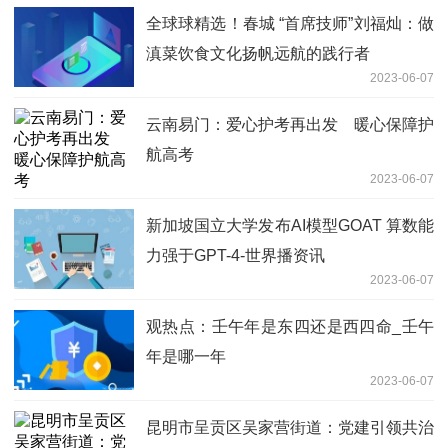
全球球精选！春城 “首席技师”刘福灿：做
滇菜饮食文化扬帆远航的践行者
2023-06-07
云南易门：爱心护考再出发 暖心保障护
航高考
2023-06-07
新加坡国立大学发布AI模型GOAT 算数能
力强于GPT-4-世界播资讯
2023-06-07
观热点：壬午年是东四还是西四命_壬午
年是哪一年
2023-06-07
昆明市呈贡区吴家营街道：党建引领共治