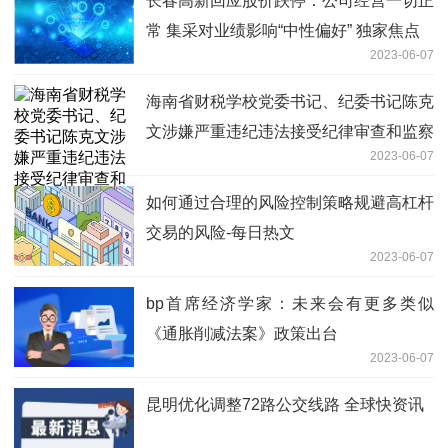
长春高新回应股价跌停：公司经营一切正
常 集采对业绩影响“中性偏好” 独家焦点
2023-06-07
海南省财税学校党委书记、纪委书记陈克
文涉嫌严重违纪违法接受纪律审查和监察
2023-06-07
调查 环球快消息
如何通过合理的风险控制策略规避高杠杆
交易的风险-每日热文
2023-06-07
bp首席经济学家：未来会有更多类似
《通胀削减法案》政策出台
2023-06-07
昆明优化调整72路公交线路 全球快资讯