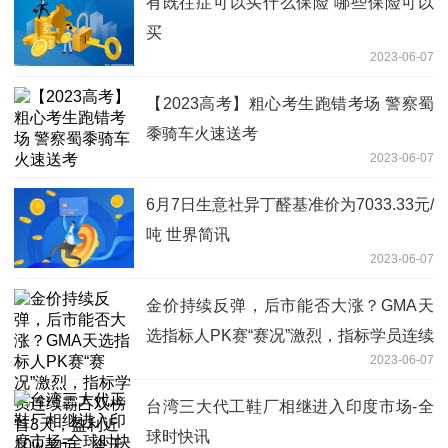
有既往症可以买什么保险 哪些保险可以
买
2023-06-07
【2023高考】粗心考生跑错考场 警察蜀
黍骑车火速送考
2023-06-07
6月7日生意社异丁醛基准价为7033.33元/
吨 世界简讯
2023-06-07
金价持续反弹，后市能否大涨？GMA天
选指标人PK赛“赛况”激烈，指标学员连续
2023-06-07
霸占双榜首3天，盈利近10w美元，今天
即将翻仓？点击查下最新排行榜>>>
台湾三大代工鞋厂相继进入印度市场-全
球时快讯