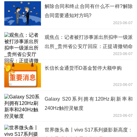
解除合同和终止合同有什么不一样?解除
合同需要通知对方吗?
2023-06-07
观焦点：记者被打涉事派出所拟申一级派
出所_贵州省公安厅回应：正提请撤销命
2023-06-07
名
长信长金通货币D基金暂停大额申购
2023-06-07
Galaxy S20系列拥有120Hz刷新率和
240Hz触控灵敏度
2023-06-07
世界微头条丨vivo S17系列摄影新高度：