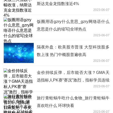
斯达克金龙指数涨近4%
2023-06-07
饭圈用语gzry什么意思_gzry网络语什么
意思是什么的缩写|全球热点
2023-06-07
隔夜外盘：欧美股市普涨 大型科技股多
数上涨 热门中概股普遍收高
2023-06-07
金价持续反弹，后市能否大涨？GMA天
选指标人PK赛“赛况”激烈，指标学员连续
2023-06-07
霸占双榜首3天，盈利近10w美元，今天
即将翻仓？点击查下最新排行榜>>>
旅行青蛙蜗牛吃什么食物_旅行青蛙蜗牛
喜欢吃什么 环球快看
2023-06-07