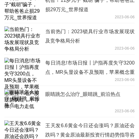
机智！11岁儿子“截胡”骗子，帮助爸爸止
损29万元_世界报道
2023-06-06
当前热门：2023锁具行业市场发展现状
及竞争格局分析
2023-06-06
每日消息!市场日报丨沪指再度失守3200
点，MR头显设备不及预期，苹果概念重
2023-06-06
挫！地产股逆势飘红，半导体、电力走低
眼睛跳怎么治疗_眼睛跳_前沿热点
2023-06-06
王天发6.6黄金今日还会涨吗？原油还会
跌吗？黄金原油最新投资行情趋势指导咨