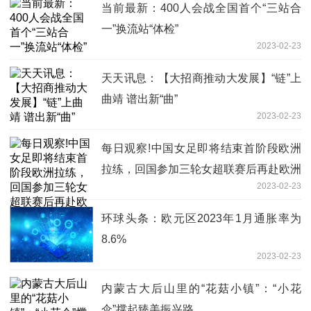
当前最新：400人会战全国首个“三站合
一”换流站“体检”
2023-02-23
天天讯息：【大招商推动大发展】“链”上
曲靖 谱出新“曲”
2023-02-23
每日观察!中国女足即将结束首阶段欧洲
拉练，回国参加三轮女超联赛后再赴欧洲
2023-02-23
环球头条：欧元区2023年1月通胀率为
8.6%
2023-02-23
内蒙古大后山里的“花菇小镇”：“小花
伞”撑起臻美振兴路