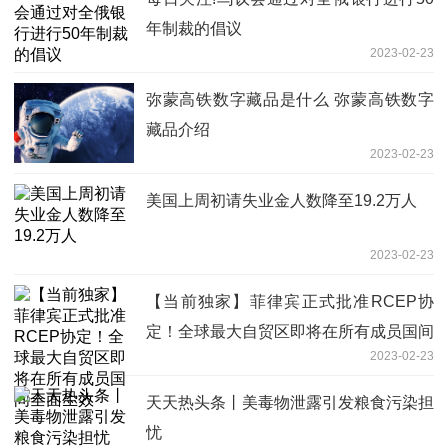
年制裁的倡议
2023-02-23
弥蒙高铁数字藏品是什么 弥蒙高铁数字
藏品介绍
2023-02-23
美国上周初请失业金人数降至19.2万人
2023-02-23
【当前独家】菲律宾正式批准RCEP协
定！全球最大自贸区即将在所有成员国间
2023-02-23
全面生效
天天热头条丨美毒物泄露引发粮食污染担
忧