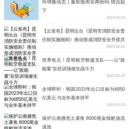
环球微动态丨重疾险用买两份吗 情况如
下
2023-02-23
【云发布】昆明出台《昆明市消防安全责
任制实施细则》推动形成消防安全齐抓共
2023-02-23
管合力
世界焦点！昆明航空救援支队——让“政
能量”在驻训场催生战斗力
2023-02-23
全球即时：韩国2023年出口目标为6850
亿美元 与去年基本持平
2023-02-23
保护云南濒危土著鱼 8000尾金线鲃放流
滇池