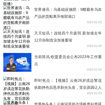
世界速讯：乌基础设施部：9艘载有乌农
产品的货船离开南部港口
2023-01-03
天天短讯！连续四个月疲弱 新加坡去年
12月份制造业加速萎缩
2023-01-03
当前简讯:欧盟委员会公布2023年工作重
点
2023-01-03
即时焦点：【视频】云南26岁戍边警花
执勤摔伤后恳求剃光头发，背后原因让人
2023-01-03
心疼
世界热头条丨云南河底岗边境检查站查获